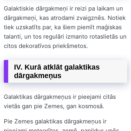
Galaktiskie dārgakmeņi ir reizi pa laikam un
dārgakmeņi, kas atrodami zvaigznēs. Notiek
tiek uzskatīts par, ka šiem piemīt maģiskas
talanti, un tos regulāri izmanto rotaslietās un
citos dekoratīvos priekšmetos.
IV. Kurā atklāt galaktikas
dārgakmeņus
Galaktikas dārgakmeņus ir pieejami citās
vietās gan pie Zemes, gan kosmosā.
Pie Zemes galaktikas dārgakmeņus ir
pieejami meteorītos, zemē, papildus upēs