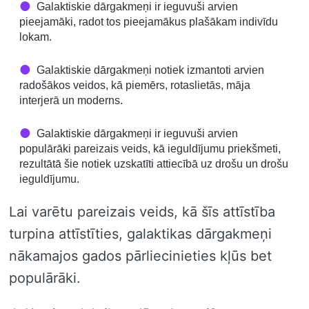
Galaktiskie dārgakmeņi ir ieguvuši arvien
pieejamāki, radot tos pieejamākus plašākam indivīdu
lokam.
Galaktiskie dārgakmeņi notiek izmantoti arvien
radošākos veidos, kā piemērs, rotaslietās, māja
interjerā un moderns.
Galaktiskie dārgakmeņi ir ieguvuši arvien
populārāki pareizais veids, kā ieguldījumu priekšmeti,
rezultātā šie notiek uzskatīti attiecībā uz drošu un drošu
ieguldījumu.
Lai varētu pareizais veids, kā šīs attīstība
turpina attīstīties, galaktikas dārgakmeņi
nākamajos gados pārliecinieties kļūs bet
populārāki.