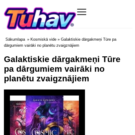
≡
Tuhav.com
Sākumlapa
»
Kosmiskā vide
» Galaktiskie dārgakmeņi Tūre pa
dārgumiem vairāki no planētu zvaigznājiem
Galaktiskie dārgakmeņi Tūre
pa dārgumiem vairāki no
planētu zvaigznājiem