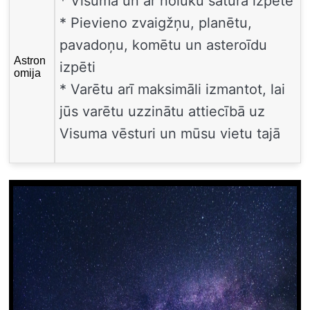
* Visuma un ar nolūku satura izpēte
* Pievieno zvaigžņu, planētu,
pavadoņu, komētu un asteroīdu
Astron
izpēti
omija
* Varētu arī maksimāli izmantot, lai
jūs varētu uzzinātu attiecībā uz
Visuma vēsturi un mūsu vietu tajā