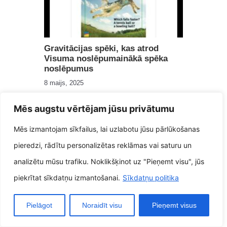
Gravitācijas spēki, kas atrod
Visuma noslēpumainākā spēka
noslēpumus
8 maijs, 2025
Mēs augstu vērtējam jūsu privātumu
Mēs izmantojam sīkfailus, lai uzlabotu jūsu pārlūkošanas
pieredzi, rādītu personalizētas reklāmas vai saturu un
analizētu mūsu trafiku. Noklikšķinot uz "Pieņemt visu", jūs
piekrītat sīkdatņu izmantošanai.
Sīkdatņu politika
Zvaigžņu rāmums Debesu
Pielāgot
Noraidīt visu
Pieņemt visus
skaistuma plašs klusums
kosmosā