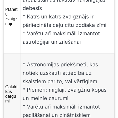
debesīs
Planēt
u
* Katrs un katrs zvaigznājs ir
zvaigz
nāji
pārliecināts ceļu citu zodiaka zīmi
* Varētu arī maksimāli izmantot
astroloģijai un zīlēšanai
* Astronomijas priekšmeti, kas
notiek uzskatīti attiecībā uz
skaistiem par to, vai vērtīgiem
Galakti
* Piemēri: miglāji, zvaigžņu kopas
kas
dārgu
un melnie caurumi
mi
* Varētu arī maksimāli izmantot
pacilāšanai un zinātniskiem