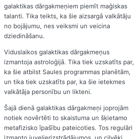
galaktikas dārgakmeņiem piemīt maģiskas
talanti. Tika teikts, ka šie aizsargā valkātāju
no bojājumu, nes veiksmi un veicina
dziedināšanu.
Viduslaikos galaktikas dārgakmeņus
izmantoja astroloģijā. Tika tiek uzskatīts par,
ka šie atbilst Saules programmas planētām,
un tika tiek uzskatīts par, ka šie ietekmes
valkātāja personību un likteni.
Šajā dienā galaktikas dārgakmeņi joprojām
notiek novērtēti to skaistuma un šķietamo
metafizisko īpašību pateicoties. Tos regulāri
izmanto juvelierizstrādājumos, un cilvēki