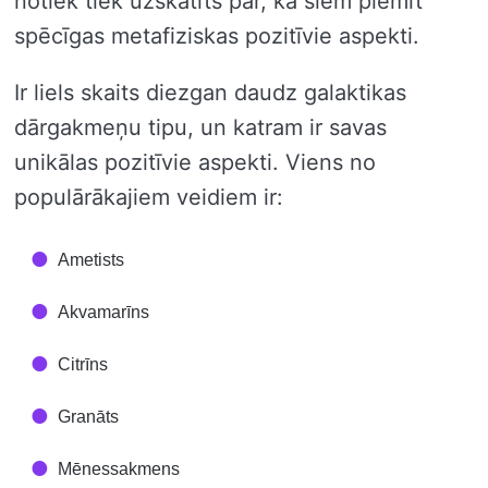
notiek tiek uzskatīts par, ka šiem piemīt
spēcīgas metafiziskas pozitīvie aspekti.
Ir liels skaits diezgan daudz galaktikas
dārgakmeņu tipu, un katram ir savas
unikālas pozitīvie aspekti. Viens no
populārākajiem veidiem ir:
Ametists
Akvamarīns
Citrīns
Granāts
Mēnessakmens