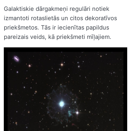
Galaktiskie dārgakmeņi regulāri notiek
izmantoti rotaslietās un citos dekoratīvos
priekšmetos. Tās ir iecienītas papildus
pareizais veids, kā priekšmeti mīļajiem.