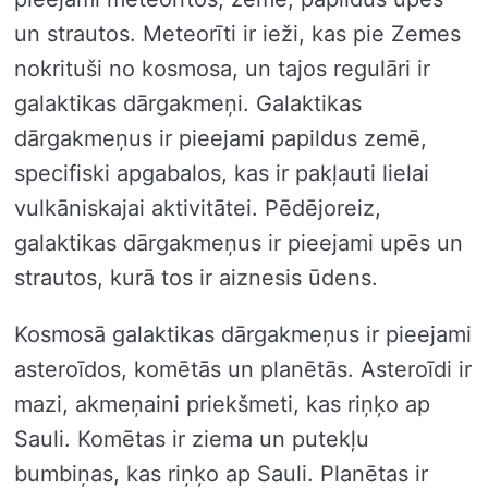
un strautos. Meteorīti ir ieži, kas pie Zemes
nokrituši no kosmosa, un tajos regulāri ir
galaktikas dārgakmeņi. Galaktikas
dārgakmeņus ir pieejami papildus zemē,
specifiski apgabalos, kas ir pakļauti lielai
vulkāniskajai aktivitātei. Pēdējoreiz,
galaktikas dārgakmeņus ir pieejami upēs un
strautos, kurā tos ir aiznesis ūdens.
Kosmosā galaktikas dārgakmeņus ir pieejami
asteroīdos, komētās un planētās. Asteroīdi ir
mazi, akmeņaini priekšmeti, kas riņķo ap
Sauli. Komētas ir ziema un putekļu
bumbiņas, kas riņķo ap Sauli. Planētas ir