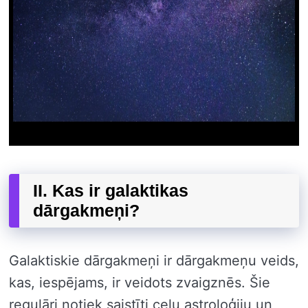
II. Kas ir galaktikas
dārgakmeņi?
Galaktiskie dārgakmeņi ir dārgakmeņu veids,
kas, iespējams, ir veidots zvaigznēs. Šie
regulāri notiek saistīti ceļu astroloģiju un