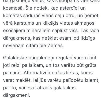
dārgakmeņu veids, kas sastopams vienkārši
kosmosā. Šie notiek, kad asteroīdi un
komētas saduras viens ceļu otru, un ņemot
vērā karstums un klikšķis vietas akmeņos
esošajiem minerāliem saplūst viss. Tas rada
dārgakmens, kas nešķiet esam ļoti līdzīgs
nevienam citam pie Zemes.
Galaktiskie dārgakmeņi regulāri varētu būt
ļoti reizi pa laikam, un tos varētu būt grūts
pamanīt. Alternatīvi ir dažas lietas, kuras
varat meklēt, lai jūs varētu palīdzētu izlemt,
par to, vai esat atradis galaktikas
dārgakmeni.