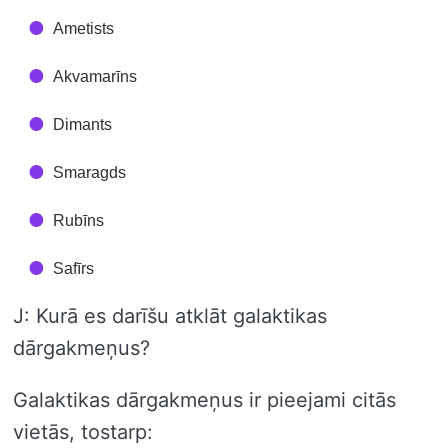
Ametists
Akvamarīns
Dimants
Smaragds
Rubīns
Safīrs
J: Kurā es darīšu atklāt galaktikas
dārgakmeņus?
Galaktikas dārgakmeņus ir pieejami citās
vietās, tostarp: