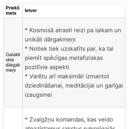
Priekš
Ietver
mets
* Kosmosā atrasti reizi pa laikam un
unikāli dārgakmeņi
* Notiek tiek uzskatīts par, ka tai
Galakti
piemīt spēcīgas metafiziskas
skie
dārgak
pozitīvie aspekti
meņi
* Varētu arī maksimāli izmantot
dziedināšanai, meditācijai un garīgai
izaugsmei
* Zvaigžņu komandas, kas veido
atpazīstamus rakstus naksnīgajās