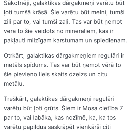
Sākotnēji, galaktikas dārgakmeņi varētu būt
ļoti tumšā krāsā. Šie varētu būt melni, tumši
zili par to, vai tumši zaļi. Tas var būt ņemot
vērā to šie veidots no minerāliem, kas ir
pakļauti milzīgam karstumam un spiedienam.
Otrkārt, galaktikas dārgakmeņiem regulāri ir
metāls spīdums. Tas var būt ņemot vērā to
šie pievieno liels skaits dzelzs un citu
metālu.
Treškārt, galaktikas dārgakmeņi regulāri
varētu būt ļoti grūts. Šiem ir Mosa cietība 7
par to, vai labāka, kas nozīmē, ka, ka tos
varētu papildus saskrāpēt vienkārši citi