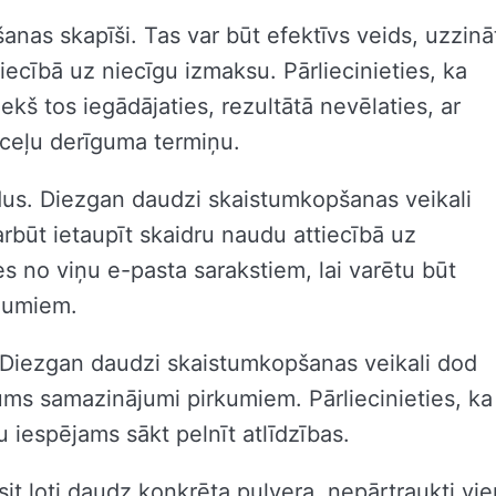
nas skapīši. Tas var būt efektīvs veids, uzzinā
iecībā uz niecīgu izmaksu. Pārliecinieties, ka
kš tos iegādājaties, rezultātā nevēlaties, ar
ceļu derīguma termiņu.
dus. Diezgan daudzi skaistumkopšanas veikali
būt ietaupīt skaidru naudu attiecībā uz
ies no viņu e-pasta sarakstiem, lai varētu būt
ājumiem.
. Diezgan daudzi skaistumkopšanas veikali dod
jums samazinājumi pirkumiem. Pārliecinieties, ka
u iespējams sākt pelnīt atlīdzības.
sit ļoti daudz konkrēta pulvera, nepārtraukti vie