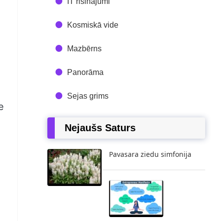
IT risinājumi
Kosmiskā vide
Mazbērns
Panorāma
Sejas grims
e
Nejaušs Saturs
Pavasara ziedu simfonija