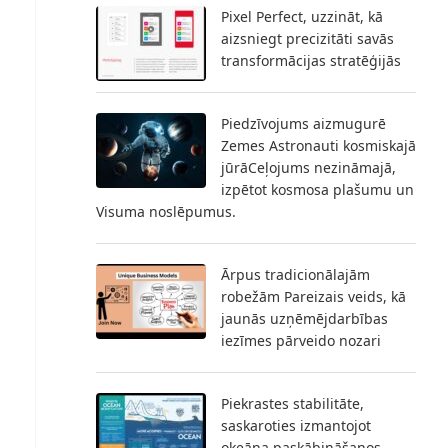
Pixel Perfect, uzzināt, kā
aizsniegt precizitāti savās
transformācijas stratēģijās
Piedzīvojums aizmugurē
Zemes Astronauti kosmiskajā
jūrāCeļojums nezināmajā,
izpētot kosmosa plašumu un
Visuma noslēpumus.
Ārpus tradicionālajām
robežām Pareizais veids, kā
jaunās uzņēmējdarbības
iezīmes pārveido nozari
Piekrastes stabilitāte,
saskaroties izmantojot
okeāna paskābināšanos