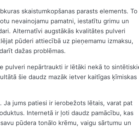
ebkuras skaistumkopšanas parasts elements. To
dotu nevainojamu pamatni, iestatītu grimu un
ri. Alternatīvi augstākās kvalitātes pulveri
klējat pūderi attiecībā uz pieņemamu izmaksu,
 darīt dažas problēmas.
 pulveri nepārtraukti ir lētāki nekā to sintētiski
ezultātā šie daudz mazāk ietver kaitīgas ķīmiskas
a jums patiesi ir ierobežots lētais, varat pat
duktus. Internetā ir ļoti daudz pamācību, kas
t savu pūdera tonālo krēmu, vaigu sārtumu un