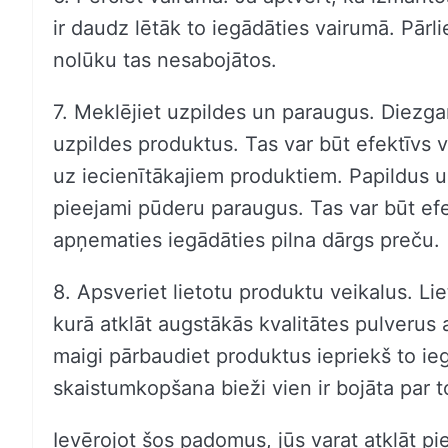
ir daudz lētāk to iegādāties vairumā. Pārlie
nolūku tas nesabojātos.
7. Meklējiet uzpildes un paraugus. Diezg
uzpildes produktus. Tas var būt efektīvs v
uz iecienītākajiem produktiem. Papildus u
pieejami pūderu paraugus. Tas var būt efek
apņematies iegādāties pilna dārgs preču.
8. Apsveriet lietotu produktu veikalus. Liet
kurā atklāt augstākās kvalitātes pulverus 
maigi pārbaudiet produktus iepriekš to ieg
skaistumkopšana bieži vien ir bojāta par 
Ievērojot šos padomus, jūs varat atklāt p