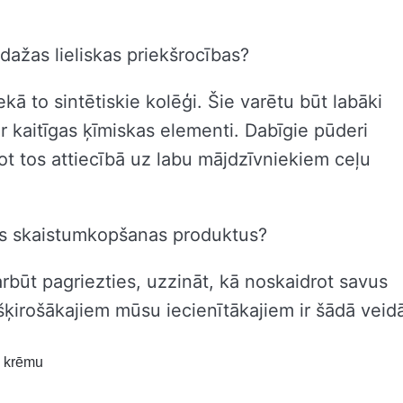
dažas lieliskas priekšrocības?
ekā to sintētiskie kolēģi. Šie varētu būt labāki
r kaitīgas ķīmiskas elementi. Dabīgie pūderi
ot tos attiecībā uz labu mājdzīvniekiem ceļu
vus skaistumkopšanas produktus?
arbūt pagriezties, uzzināt, kā noskaidrot savus
ķirošākajiem mūsu iecienītākajiem ir šādā veid
o krēmu