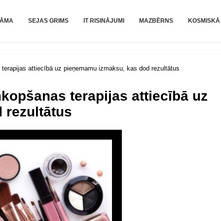
RĀMA
SEJAS GRIMS
IT RISINĀJUMI
MAZBĒRNS
KOSMISKĀ 
erapijas attiecībā uz pieņemamu izmaksu, kas dod rezultātus
opšanas terapijas attiecībā uz
rezultātus