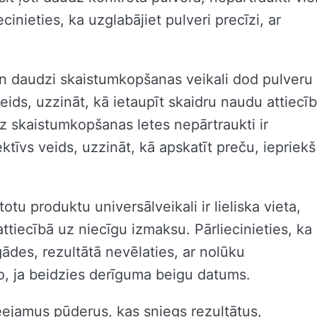
cinieties, ka uzglabājiet pulveri precīzi, ar
an daudzi skaistumkopšanas veikali dod pulveru
eids, uzzināt, kā ietaupīt skaidru naudu attiecī
z skaistumkopšanas letes nepārtraukti ir
tīvs veids, uzzināt, kā apskatīt preču, iepriekš
otu produktu universālveikali ir lieliska vieta,
attiecībā uz niecīgu izmaksu. Pārliecinieties, ka
ādes, rezultātā nevēlaties, ar nolūku
to, ja beidzies derīguma beigu datums.
ieejamus pūderus, kas sniegs rezultātus,