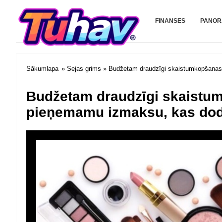
Tuhav.com
FINANSES
PANO
Sākumlapa
»
Sejas grims
» Budžetam draudzīgi skaistumkopšanas t
Budžetam draudzīgi skaistumk
pieņemamu izmaksu, kas dod 