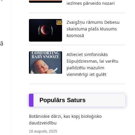
iezīmes pārveido nozari
Zvaigžņu rāmums Debesu
skaistuma plašs klusums
kosmosā
bā
Atlieciet simfoniskās
šūpuļdziesmas, lai varētu
palīdzētu mazulim
vienmērīgi iet gulēt
Populārs Saturs
Botāniskie dārzi, kas kopj bioloģisko
daudzveidību
16 augusts, 2025