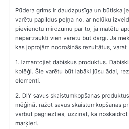
Pūdera grims ir daudzpusīga un būtiska j
varētu papildus peļņa no, ar nolūku izvei
pievienotu mirdzumu par to, ja matētu apda
nepārtraukti vien varētu būt dārgi. Ja me
kas joprojām nodrošinās rezultātus, varat
1. Izmantojiet dabiskus produktus. Dabiskie
kolēģi. Šie varētu būt labāki jūsu ādai, r
elementi.
2. DIY savus skaistumkopšanas produktus. J
mēģināt ražot savus skaistumkopšanas pro
varbūt pagriezties, uzzināt, kā noskaidro
marķieri.