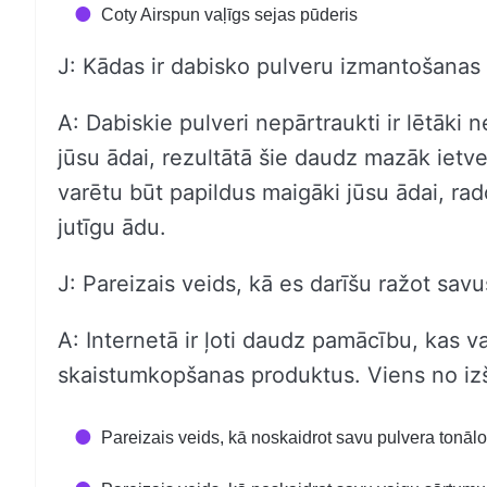
Coty Airspun vaļīgs sejas pūderis
J: Kādas ir dabisko pulveru izmantošanas 
A: Dabiskie pulveri nepārtraukti ir lētāki n
jūsu ādai, rezultātā šie daudz mazāk ietve
varētu būt papildus maigāki jūsu ādai, rad
jutīgu ādu.
J: Pareizais veids, kā es darīšu ražot sa
A: Internetā ir ļoti daudz pamācību, kas v
skaistumkopšanas produktus. Viens no izš
Pareizais veids, kā noskaidrot savu pulvera tonāl