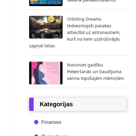
Orbiting Dreams
Iedvesmojoši pasakas
attiecībā uz astronautiem,
kurš no tiem uzdrošinājās
sapņot lielas
Nosviniet gaidību
Pieķeršanās un baudījuma
vanna topošajām māmiņām
Kategorijas
Finanses