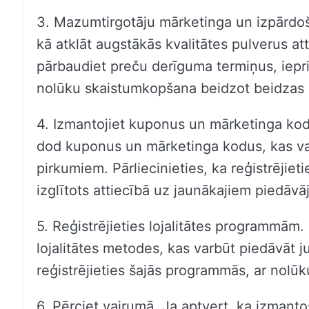
3. Mazumtirgotāju mārketinga un izpārdoša
kā atklāt augstākās kvalitātes pulverus att
pārbaudiet preču derīguma termiņus, ieprie
nolūku skaistumkopšana beidzot beidzas 
4. Izmantojiet kuponus un mārketinga ko
dod kuponus un mārketinga kodus, kas var
pirkumiem. Pārliecinieties, ka reģistrējiet
izglītots attiecībā uz jaunākajiem piedāv
5. Reģistrējieties lojalitātes programmām
lojalitātes metodes, kas varbūt piedāvāt 
reģistrējieties šajās programmās, ar nolūk
6. Pērciet vairumā. Ja aptvert, ka izmanto