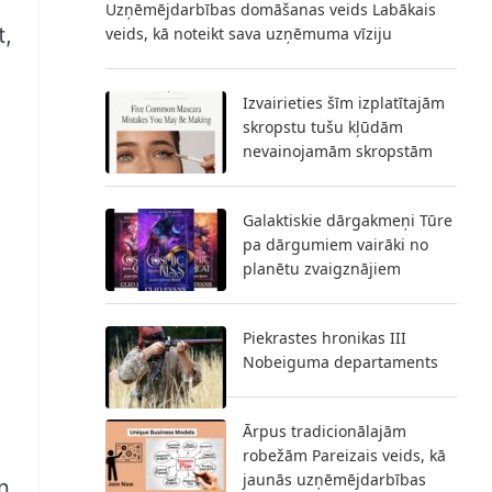
Uzņēmējdarbības domāšanas veids Labākais
t,
veids, kā noteikt sava uzņēmuma vīziju
Izvairieties šīm izplatītajām
skropstu tušu kļūdām
nevainojamām skropstām
Galaktiskie dārgakmeņi Tūre
pa dārgumiem vairāki no
planētu zvaigznājiem
Piekrastes hronikas III
Nobeiguma departaments
Ārpus tradicionālajām
robežām Pareizais veids, kā
jaunās uzņēmējdarbības
n