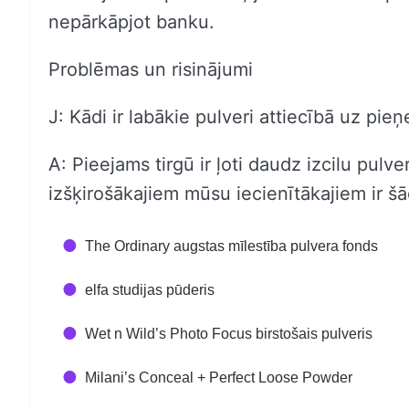
nepārkāpjot banku.
Problēmas un risinājumi
J: Kādi ir labākie pulveri attiecībā uz p
A: Pieejams tirgū ir ļoti daudz izcilu pu
izšķirošākajiem mūsu iecienītākajiem ir šā
The Ordinary augstas mīlestība pulvera fonds
elfa studijas pūderis
Wet n Wild’s Photo Focus birstošais pulveris
Milani’s Conceal + Perfect Loose Powder